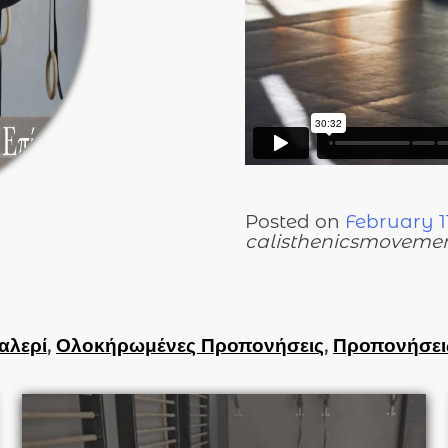
Posted on
February 11
calisthenicsmovemen
αλερί
,
Ολοκήρωμένες Προπονήσεις
,
Προπονήσει