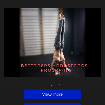
BEGINNERS HANDSTANDS
PROGRAM
1
2
3
View more