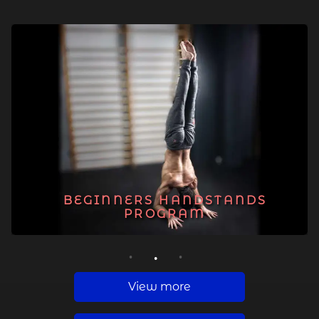
BEGINNERS HANDSTANDS
PROGRAM
1
2
3
View more