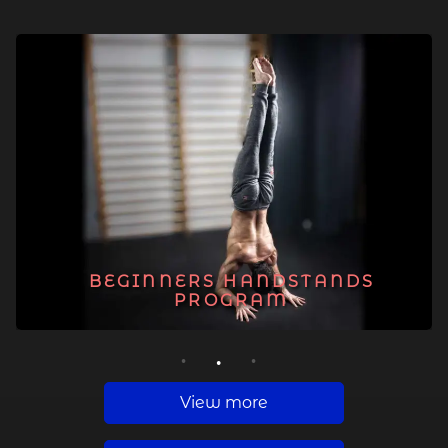
BEGINNERS HANDSTANDS
PROGRAM
1
2
3
View more