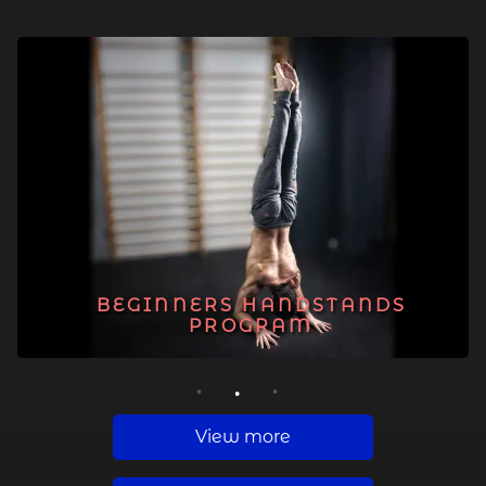
BEGINNERS HANDSTANDS
PROGRAM
1
2
3
View more