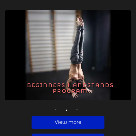
BEGINNERS HANDSTANDS
PROGRAM
1
2
3
View more