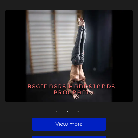
BEGINNERS HANDSTANDS
PROGRAM
1
2
3
View more