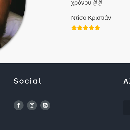
χρόνου ✌✌
Ντίσο Κριστιάν
Social
Α
Facebook
Instagram
Youtube