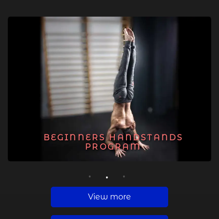
BEGINNERS HANDSTANDS
PROGRAM
1
2
3
View more