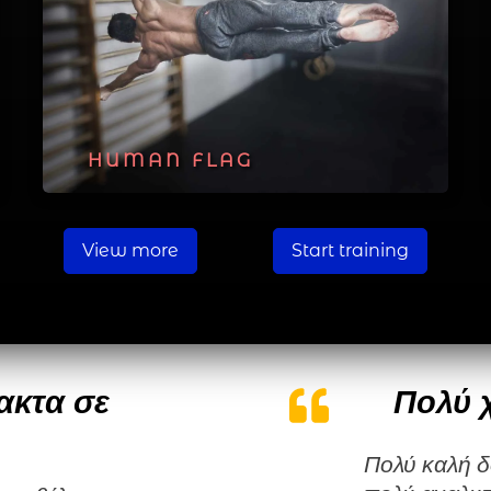
HUMAN FLAG
View more
Start training
ακτα σε
Πολύ 
Πολύ καλή δουλειά, πρωτότυπο ασκησιολόγιο με