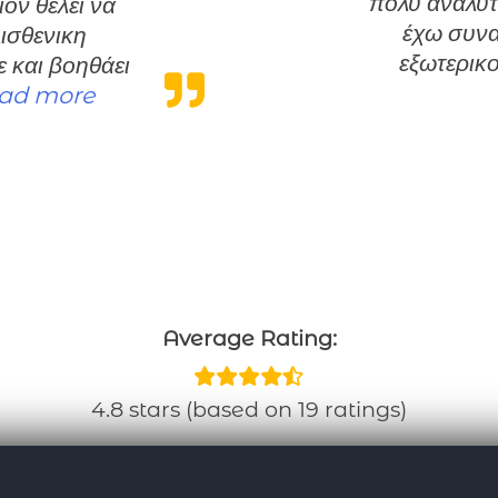
πολύ αναλυτ
έχω συναν
λισθενικη
εξωτερικ
 και βοηθάει
“Το προτείνω ανεπιφύλακτα σε όποιον
ad more
Average Rating:
4.8 stars (based on 19 ratings)