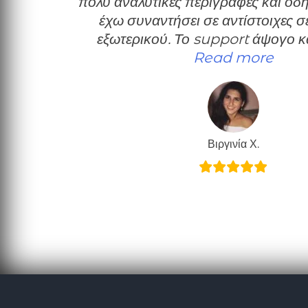
πολύ αναλυτικές περιγραφές και οδη
έχω συναντήσει σε αντίστοιχες σ
εξωτερικού. Το support άψογο κ
“Πολύ
Read more
Βιργινία Χ.