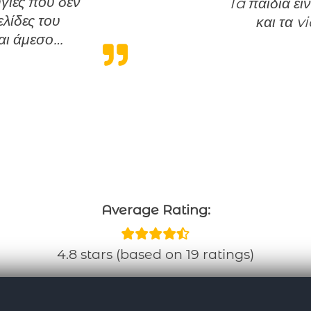
γίες που δεν
Ta παιδια ειναι εξαιρετικα!Το support ειναι αμεσο
ελίδες του
και τα v
αι άμεσο…
 χρήσιμες πληροφορίες”
Average Rating:
4.8 stars (based on 19 ratings)