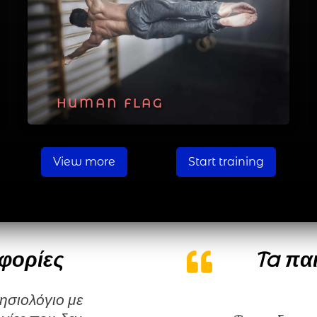
HUMAN FLAG
View more
Start training
φορίες
Ta παι