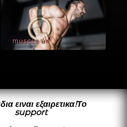
MUSCLE UP
δια ειναι εξαιρετικα!Το
support