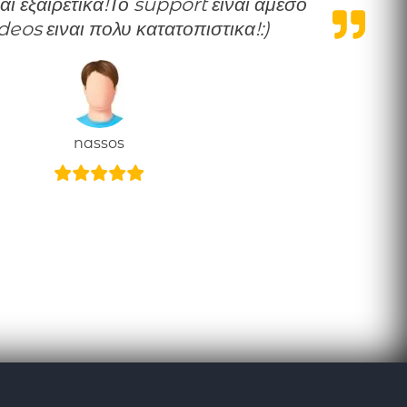
ideos ειναι πολυ κατατοπιστικα!:)
nassos