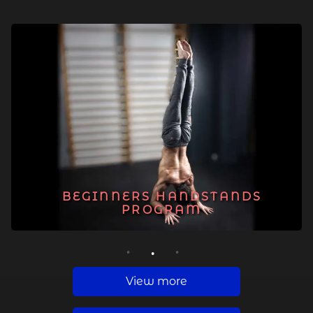
BEGINNERS HANDSTANDS
PROGRAM
1
2
3
View more