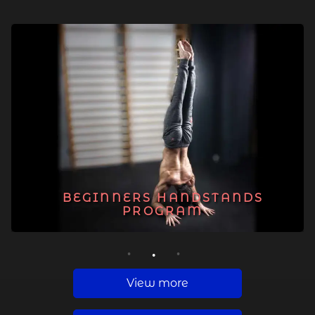
BEGINNERS HANDSTANDS
PROGRAM
1
2
3
View more